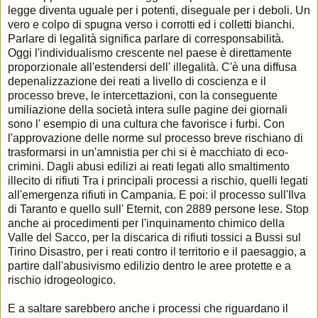
legge diventa uguale per i potenti, diseguale per i deboli. Un
vero e colpo di spugna verso i corrotti ed i colletti bianchi.
Parlare di legalità significa parlare di corresponsabilità.
Oggi l'individualismo crescente nel paese è direttamente
proporzionale all'estendersi dell' illegalità. C'è una diffusa
depenalizzazione dei reati a livello di coscienza e il
processo breve, le intercettazioni, con la conseguente
umiliazione della società intera sulle pagine dei giornali
sono l' esempio di una cultura che favorisce i furbi. Con
l'approvazione delle norme sul processo breve rischiano di
trasformarsi in un'amnistia per chi si è macchiato di eco-
crimini. Dagli abusi edilizi ai reati legati allo smaltimento
illecito di rifiuti Tra i principali processi a rischio, quelli legati
all'emergenza rifiuti in Campania. E poi: il processo sull'Ilva
di Taranto e quello sull' Eternit, con 2889 persone lese. Stop
anche ai procedimenti per l'inquinamento chimico della
Valle del Sacco, per la discarica di rifiuti tossici a Bussi sul
Tirino Disastro, per i reati contro il territorio e il paesaggio, a
partire dall'abusivismo edilizio dentro le aree protette e a
rischio idrogeologico.
E a saltare sarebbero anche i processi che riguardano il