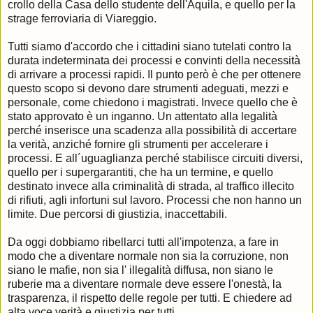
crollo della Casa dello studente dell'Aquila, e quello per la
strage ferroviaria di Viareggio.
Tutti siamo d'accordo che i cittadini siano tutelati contro la
durata indeterminata dei processi e convinti della necessità
di arrivare a processi rapidi. Il punto però è che per ottenere
questo scopo si devono dare strumenti adeguati, mezzi e
personale, come chiedono i magistrati. Invece quello che è
stato approvato è un inganno. Un attentato alla legalità
perché inserisce una scadenza alla possibilità di accertare
la verità, anziché fornire gli strumenti per accelerare i
processi. E all´uguaglianza perché stabilisce circuiti diversi,
quello per i supergarantiti, che ha un termine, e quello
destinato invece alla criminalità di strada, al traffico illecito
di rifiuti, agli infortuni sul lavoro. Processi che non hanno un
limite. Due percorsi di giustizia, inaccettabili.
Da oggi dobbiamo ribellarci tutti all'impotenza, a fare in
modo che a diventare normale non sia la corruzione, non
siano le mafie, non sia l' illegalità diffusa, non siano le
ruberie ma a diventare normale deve essere l'onestà, la
trasparenza, il rispetto delle regole per tutti. E chiedere ad
alta voce verità e giustizia per tutti.