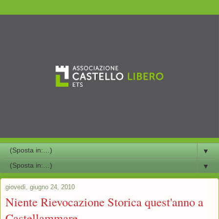
▼
▼
giovedì, giugno 24, 2010
Niente Rievocazione Storica quest'anno a
Castellammare